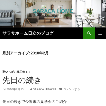
検
サラサホーム日立のブログ
索
コ
メインメ
ン
ニュー
テ
ン
月別アーカイブ: 2010年2月
ツ
へ
ス
キ
夢いっぱい施工例１３
ッ
先日の続き
プ
2010年2月15日
SARACA.HITACHI
コメントする
先日の続きで今週末の見学会のご紹介