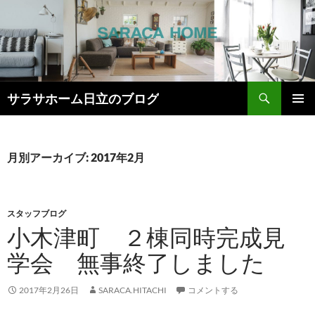
検
サラサホーム日立のブログ
索
コ
メインメ
ン
ニュー
テ
ン
月別アーカイブ: 2017年2月
ツ
へ
ス
キ
スタッフブログ
ッ
小木津町 ２棟同時完成見
プ
学会 無事終了しました
2017年2月26日
SARACA.HITACHI
コメントする