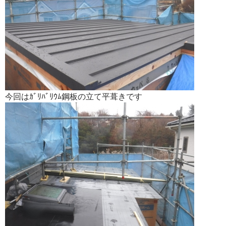
今回はｶﾞﾘﾊﾞﾘｳﾑ鋼板の立て平葺きです