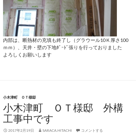
内部は、断熱材の充填も終了し（グラウール10Ｋ厚さ100
ｍｍ）、天井・壁の下地ﾎﾞｰﾄﾞ張りを行っておりました
よろしくお願いします
小木津町 ＯＴ様邸
小木津町 ＯＴ様邸 外構
工事中です
2017年2月19日
SARACA.HITACHI
コメントする