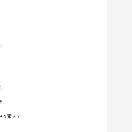
坪）
～
す）
等、
中々素人で