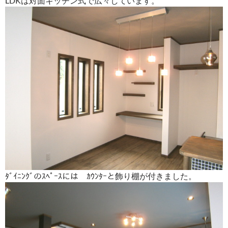
LDKは対面キッチン式で広々しています。
ﾀﾞｲﾆﾝｸﾞのｽﾍﾟｰｽには ｶｳﾝﾀｰと飾り棚が付きました。