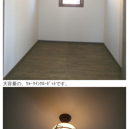
大容量の、ｳｫｰｸｲﾝｸﾛｰｾﾞｯﾄです。