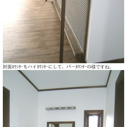
対面ｶｳﾝﾀｰもハイｶｳﾝﾀｰにして、バーｶｳﾝﾀｰの様ですね。