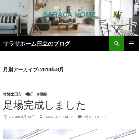
検
サラサホーム日立のブログ
索
コ
メインメ
ン
ニュー
テ
ン
月別アーカイブ: 2014年8月
ツ
へ
ス
キ
常陸太田市 幡町 K様邸
ッ
足場完成しました
プ
2014年8月30日
SARACA.HITACHI
1件のコメント