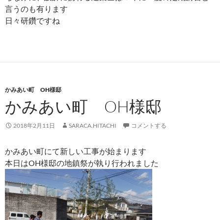
言うのも有ります
日々研鑽ですね
かみあい町 OH様邸
かみあい町 OH様邸
2018年2月11日
SARACA.HITACHI
コメントする
かみあい町にて新しい工事が始まります
本日はOH様邸の地鎮祭が執り行われました