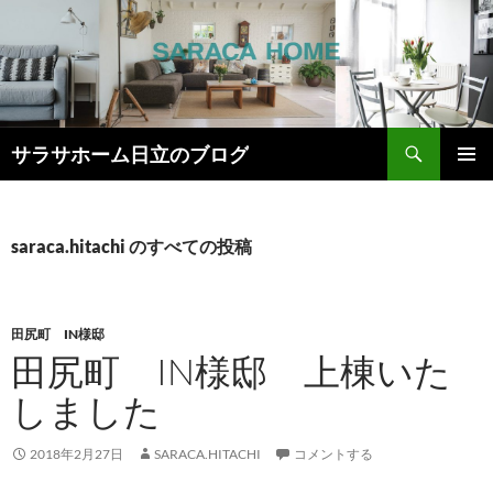
検
サラサホーム日立のブログ
索
コ
メインメ
ン
ニュー
テ
ン
saraca.hitachi のすべての投稿
ツ
へ
ス
キ
田尻町 IN様邸
ッ
田尻町 IN様邸 上棟いた
プ
しました
2018年2月27日
SARACA.HITACHI
コメントする