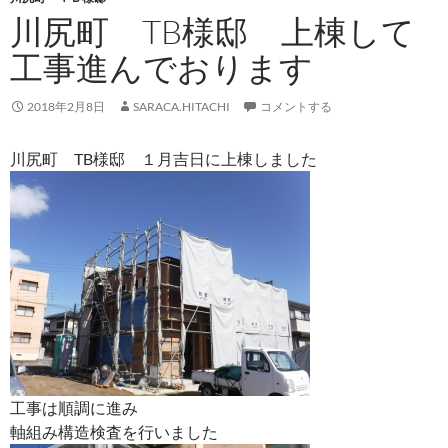
川尻町 TB様邸 上棟して
工事進んでおります
2018年2月8日
SARACA.HITACHI
コメントする
川尻町 TB様邸 １月吉日に上棟しました
工事は順調に進み
軸組み構造検査を行いました