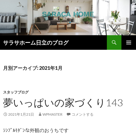
検
サラサホーム日立のブログ
索
コ
メインメ
ン
ニュー
テ
ン
月別アーカイブ: 2021年1月
ツ
へ
ス
キ
スタッフブログ
ッ
夢いっぱいの家づくり143
プ
2021年1月21日
WPMASTER
コメントする
ｼﾝﾌﾟﾙﾓﾀﾞﾝな外観のおうちです