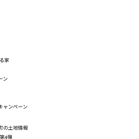
ある家
ーン
キャンペーン
町の土地情報
 第4弾