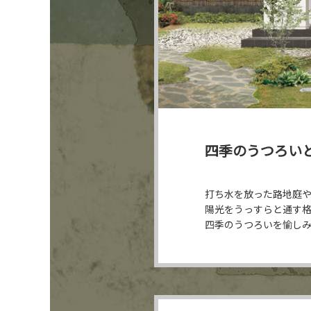
四季のうつろい
打ち水を放った路地庭
陽光をうっすらと通す
四季のうつろいを愉し