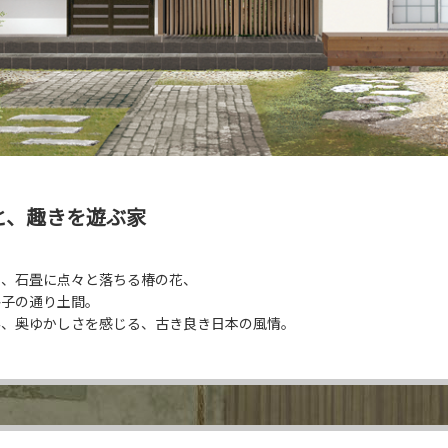
と、
趣きを遊ぶ家
や、石畳に点々と落ちる椿の花、
格子の通り土間。
み、奥ゆかしさを感じる、古き良き日本の風情。