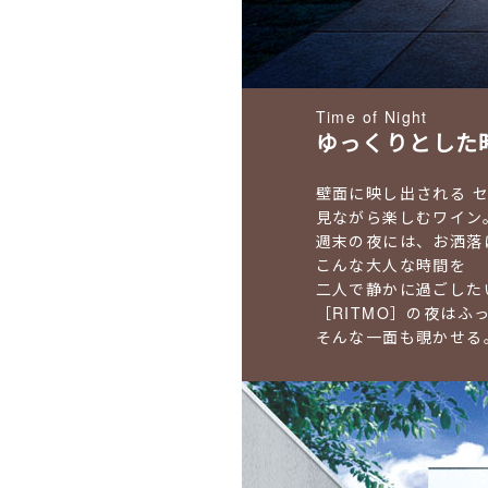
Time of Night
ゆっくりとした
壁面に映し出される
セ
見ながら楽しむワイン
週末の夜には、お洒落
こんな大人な時間を
二人で静かに過ごした
［RITMO］の夜はふ
そんな一面も覗かせる