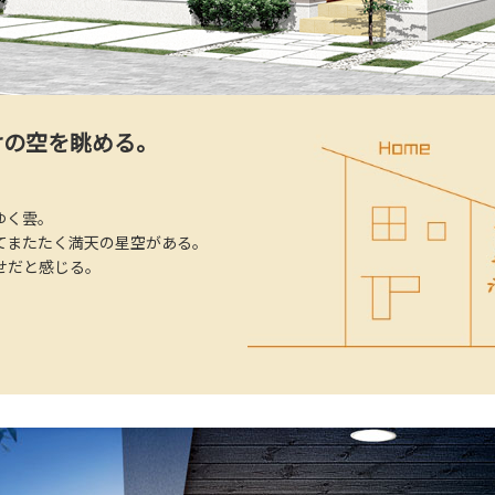
の空を眺める。
ゆく雲。
てまたたく満天の星空がある。
せだと感じる。