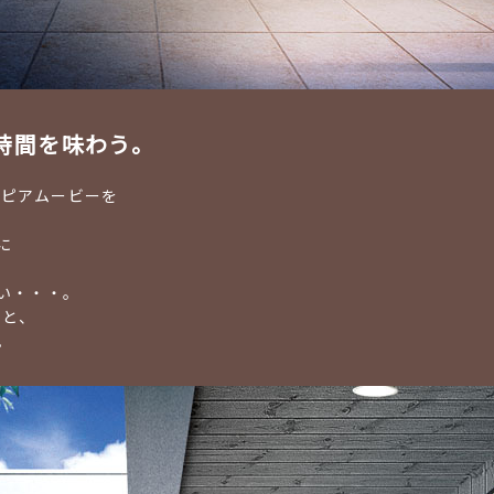
時間を
味わう。
ピアムービーを
。
に
い・・・。
っと、
。