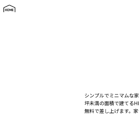
平屋 U30デビュー
シンプルでミニマムな家
坪未満の面積で建てるH
無料で差し上げます。家